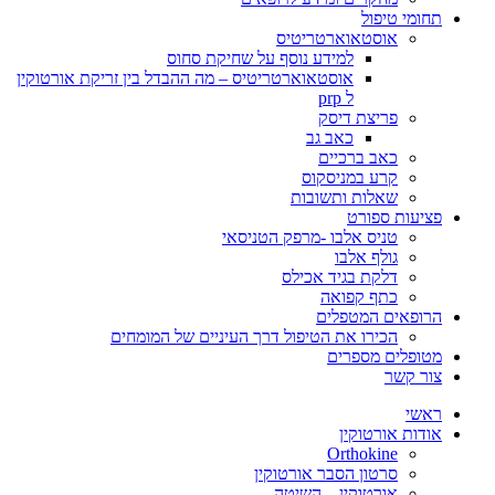
תחומי טיפול
אוסטאוארטריטיס
למידע נוסף על שחיקת סחוס
אוסטאוארטריטיס – מה ההבדל בין זריקת אורטוקין
ל prp
פריצת דיסק
כאב גב
כאב ברכיים
קרע במניסקוס
שאלות ותשובות
פציעות ספורט
טניס אלבו -מרפק הטניסאי
גולף אלבו
דלקת בגיד אכילס
כתף קפואה
הרופאים המטפלים
הכירו את הטיפול דרך העיניים של המומחים
מטופלים מספרים
צור קשר
ראשי
אודות אורטוקין
Orthokine
סרטון הסבר אורטוקין
אורטוקין – השיטה