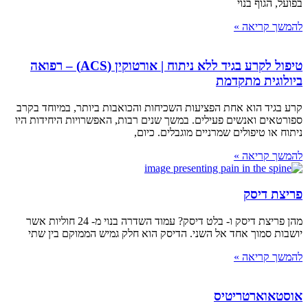
בפועל, הגוף בנוי
להמשך קריאה »
טיפול לקרע בגיד ללא ניתוח | אורטוקין (ACS) – רפואה
ביולוגית מתקדמת
קרע בגיד הוא אחת הפציעות השכיחות והכואבות ביותר, במיוחד בקרב
ספורטאים ואנשים פעילים. במשך שנים רבות, האפשרויות היחידות היו
ניתוח או טיפולים שמרניים מוגבלים. כיום,
להמשך קריאה »
פריצת דיסק
מהן פריצת דיסק ו- בלט דיסק? עמוד השדרה בנוי מ- 24 חוליות אשר
יושבות סמוך אחד אל השני. הדיסק הוא חלק גמיש הממוקם בין שתי
להמשך קריאה »
אוסטאוארטריטיס