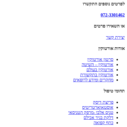
לפרטים נוספים התקשרו
072-3301462
או השאירו פרטים
יצירת קשר
אודות אורטוקין
סרטון אורטוקין
אורטוקין – השיטה
אורטוקין בעולם
אורטוקין בתקשורת
מחקרים ומידע לרופאים
תחומי טיפול
פריצת דיסק
אוסטאוארטריטיס
טניס אלבו -מרפק הטניסאי
דלקת בגיד אכילס
כתף קפואה