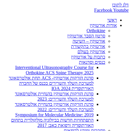
דלג לתוכן
Facebook
Youtube
ראשי
אודות אורטוקין
Orthokine
סרטון הסבר אורטוקין
אורטוקין – השיטה
אורטוקין בתקשורת
אורטוקין בעולם
כתבות על אורטוקין
כנסים וסדנאות
Interventional Ultrasonography Course for
Orthokine ACS Spine Therapy 2025
סדנת הזרקות אורטוקין- ACS תחת אולטרסאונד
למערכת השלד והשרירים בכנס של החברה
האורתופדית 2024 IOA
סדנת הזרקות אורטוקין בהנחיית אולטרסאונד
למערכת השלד והשרירים: 2023
סדנת הזרקות אורטוקין בהנחיית אולטרסאונד
למערכת השלד והשרירים: 2022
2019 :Symposium for Molecular Medicine
התפתחויות חדשות בביולוגיה מולקולרית בתחום
האורתופדיה ורפואת כאב: 2017
מחקרים ומידע לרופאים