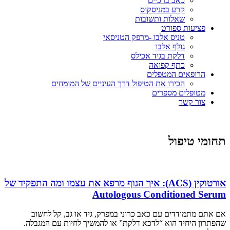
כאב ברכיים
קרע במניסקוס
שאלות ותשובות
פציעות ספורט
טניס אלבו -מרפק הטניסאי
גולף אלבו
דלקת בגיד אכילס
כתף קפואה
הרופאים המטפלים
הכירו את הטיפול דרך העיניים של המומחים
מטופלים מספרים
צור קשר
תחומי טיפול
אורטוקין (ACS): איך הגוף מרפא את עצמו ומה התפקיד של
Autologous Conditioned Serum
אם אתם מתמודדים עם כאב כרוני במפרק, גיד או גב, קל לחשוב
שהפתרון היחיד הוא “לדכא דלקת” או להמשיך לחיות עם המגבלה.