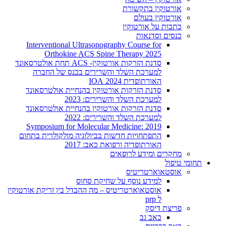
אורטוקין בתקשורת
אורטוקין בעולם
כתבות על אורטוקין
כנסים וסדנאות
Interventional Ultrasonography Course for
Orthokine ACS Spine Therapy 2025
סדנת הזרקות אורטוקין- ACS תחת אולטרסאונד
למערכת השלד והשרירים בכנס של החברה
האורתופדית 2024 IOA
סדנת הזרקות אורטוקין בהנחיית אולטרסאונד
למערכת השלד והשרירים: 2023
סדנת הזרקות אורטוקין בהנחיית אולטרסאונד
למערכת השלד והשרירים: 2022
2019 :Symposium for Molecular Medicine
התפתחויות חדשות בביולוגיה מולקולרית בתחום
האורתופדיה ורפואת כאב: 2017
מחקרים ומידע לרופאים
תחומי טיפול
אוסטאוארטריטיס
למידע נוסף על שחיקת סחוס
אוסטאוארטריטיס – מה ההבדל בין זריקת אורטוקין
ל prp
פריצת דיסק
כאב גב