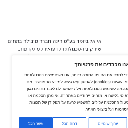
אי.אל.ביומד בע"מ הינה חברה מובילה בתחום
שיווק ביו-טכנולוגיות רפואיות מתקדמות.
החברה הוקמה בשנת 2009 ושמה ליעד
לתרום לקידום ושיפור שירות הרפואה
נו מכבדים את פרטיותך
בישראל באמצעות ערך טכנולוגי חדשני
די לספק את החוויה הטובה ביותר, אנו משתמשים בטכנולוגיות
כמו עוגיות (cookies) לאחסון ו/או גישה למידע מהמכשיר. מתן
הצהרת נגישות
סכמה לשימוש בטכנולוגיות אלה יאפשר לנו לעבד נתונים כגון
מדיניות פרטיות
פוסי גלישה או מזהים ייחודיים באתר זה. אי מתן הסכמה או
יטול ההסכמה עלולים להשפיע לרעה על תפקודן של תכונות
072-3301462
סוימות ועל ביצועי האתר.
ערוך שינויים
דחה הכל
אשר הכל