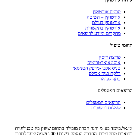
סרטון אורטוקין
אורטוקין – השיטה
אורטוקין בעולם
אורטוקין בתקשורת
מחקרים ומידע לרופאים
תחומי טיפול
פריצת דיסק
אוסטאוארטריטיס
טניס אלבו -מרפק הטניסאי
דלקת בגיד אכילס
כתף קפואה
הרופאים המטפלים
הרופאים המטפלים
שאלות ותשובות
אי.אל.ביומד בע"מ הינה חברה מובילה בתחום שיווק ביו-טכנולוגיות
רפואיות מתקדמות. החברה הוקמה בשנת 2009 ושמה ליעד לתרום