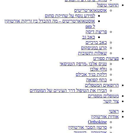
תחומי טיפול
אוסטאוארטריטיס
למידע נוסף על שחיקת סחוס
אוסטאוארטריטיס – מה ההבדל בין זריקת אורטוקין
ל prp
פריצת דיסק
כאב גב
כאב ברכיים
קרע במניסקוס
שאלות ותשובות
פציעות ספורט
טניס אלבו -מרפק הטניסאי
גולף אלבו
דלקת בגיד אכילס
כתף קפואה
הרופאים המטפלים
הכירו את הטיפול דרך העיניים של המומחים
מטופלים מספרים
צור קשר
ראשי
אודות אורטוקין
Orthokine
סרטון הסבר אורטוקין
אורטוקין – השיטה