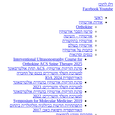
דלג לתוכן
Facebook
Youtube
ראשי
אודות אורטוקין
Orthokine
סרטון הסבר אורטוקין
אורטוקין – השיטה
אורטוקין בתקשורת
אורטוקין בעולם
כתבות על אורטוקין
כנסים וסדנאות
Interventional Ultrasonography Course for
Orthokine ACS Spine Therapy 2025
סדנת הזרקות אורטוקין- ACS תחת אולטרסאונד
למערכת השלד והשרירים בכנס של החברה
האורתופדית 2024 IOA
סדנת הזרקות אורטוקין בהנחיית אולטרסאונד
למערכת השלד והשרירים: 2023
סדנת הזרקות אורטוקין בהנחיית אולטרסאונד
למערכת השלד והשרירים: 2022
2019 :Symposium for Molecular Medicine
התפתחויות חדשות בביולוגיה מולקולרית בתחום
האורתופדיה ורפואת כאב: 2017
מחקרים ומידע לרופאים