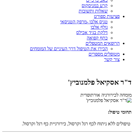
כאב ברכיים
קרע במניסקוס
שאלות ותשובות
פציעות ספורט
טניס אלבו -מרפק הטניסאי
גולף אלבו
דלקת בגיד אכילס
כתף קפואה
הרופאים המטפלים
הכירו את הטיפול דרך העיניים של המומחים
מטופלים מספרים
צור קשר
ד"ר אסקיאל פלמנוביץ'
מומחה לכירורגיה אורתופדית
תחומי טיפול:
טיפולים ללא ניתוח לכף רגל וקרסול, כירורגיית כף רגל וקרסול.