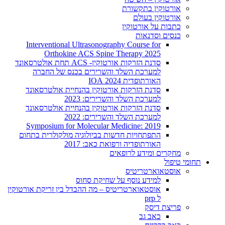
אורטוקין בתקשורת
אורטוקין בעולם
כתבות על אורטוקין
כנסים וסדנאות
Interventional Ultrasonography Course for
Orthokine ACS Spine Therapy 2025
סדנת הזרקות אורטוקין- ACS תחת אולטרסאונד
למערכת השלד והשרירים בכנס של החברה
האורתופדית 2024 IOA
סדנת הזרקות אורטוקין בהנחיית אולטרסאונד
למערכת השלד והשרירים: 2023
סדנת הזרקות אורטוקין בהנחיית אולטרסאונד
למערכת השלד והשרירים: 2022
2019 :Symposium for Molecular Medicine
התפתחויות חדשות בביולוגיה מולקולרית בתחום
האורתופדיה ורפואת כאב: 2017
מחקרים ומידע לרופאים
תחומי טיפול
אוסטאוארטריטיס
למידע נוסף על שחיקת סחוס
אוסטאוארטריטיס – מה ההבדל בין זריקת אורטוקין
ל prp
פריצת דיסק
כאב גב