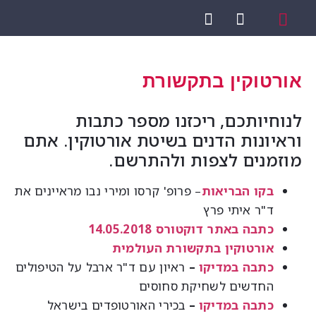
תחומי טיפול
פציעות ספורט
מטופלים מספרים
אודות אורטוקין
הרופאים המטפלים
ורטוקין בתקשורת
נוחיותכם, ריכזנו מספר כתבות
ראיונות הדנים בשיטת אורטוקין. אתם
וזמנים לצפות ולהתרשם.
בקו הבריאות
– פרופ' קרסו ומירי נבו מראיינים את
ד"ר איתי פרץ
כתבה באתר דוקטורס 14.05.2018
אורטוקין בתקשורת העולמית
כתבה במדיקו
–
ראיון עם ד"ר ארבל על הטיפולים
החדשים לשחיקת סחוסים
כתבה במדיקו
–
בכירי האורטופדים בישראל