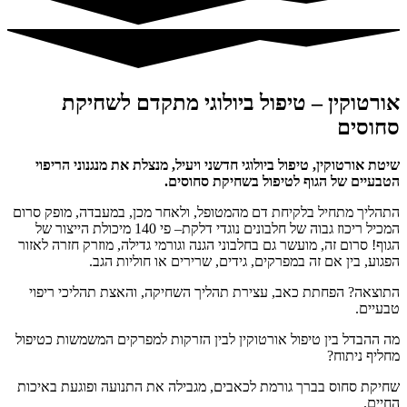
אורטוקין – טיפול ביולוגי מתקדם לשחיקת
סחוסים
שיטת אורטוקין, טיפול ביולוגי חדשני ויעיל, מנצלת את מנגנוני הריפוי
הטבעיים של הגוף לטיפול בשחיקת סחוסים.
התהליך מתחיל בלקיחת דם מהמטופל, ולאחר מכן, במעבדה, מופק סרום
המכיל ריכוז גבוה של חלבונים נוגדי דלקת– פי 140 מיכולת הייצור של
הגוף! סרום זה, מועשר גם בחלבוני הגנה וגורמי גדילה, מוזרק חזרה לאזור
הפגוע, בין אם זה במפרקים, גידים, שרירים או חוליות הגב.
התוצאה? הפחתת כאב, עצירת תהליך השחיקה, והאצת תהליכי ריפוי
טבעיים.
מה ההבדל בין טיפול אורטוקין לבין הזרקות למפרקים המשמשות כטיפול
מחליף ניתוח?
שחיקת סחוס בברך גורמת לכאבים, מגבילה את התנועה ופוגעת באיכות
החיים.