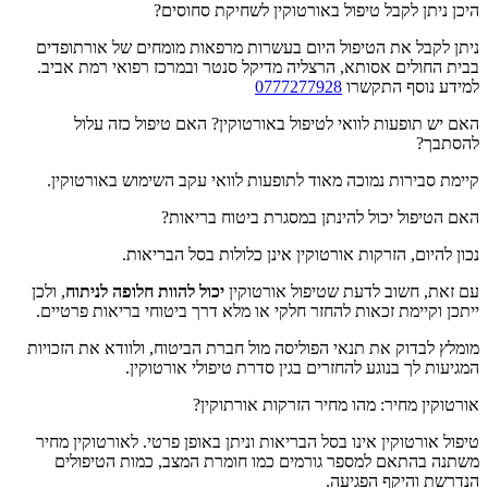
היכן ניתן לקבל טיפול באורטוקין לשחיקת סחוסים?
ניתן לקבל את הטיפול היום בעשרות מרפאות מומחים של אורתופדים
בבית החולים אסותא, הרצליה מדיקל סנטר ובמרכז רפואי רמת אביב.
למידע נוסף התקשרו
0777277928
האם יש תופעות לוואי לטיפול באורטוקין? האם טיפול כזה עלול
להסתבך?
קיימת סבירות נמוכה מאוד לתופעות לוואי עקב השימוש באורטוקין.
האם הטיפול יכול להינתן במסגרת ביטוח בריאות?
נכון להיום, הזרקות אורטוקין אינן כלולות בסל הבריאות.
עם זאת, חשוב לדעת שטיפול אורטוקין
יכול להוות חלופה לניתוח
, ולכן
ייתכן וקיימת זכאות להחזר חלקי או מלא דרך ביטוחי בריאות פרטיים.
מומלץ לבדוק את תנאי הפוליסה מול חברת הביטוח, ולוודא את הזכויות
המגיעות לך בנוגע להחזרים בגין סדרת טיפולי אורטוקין.
אורטוקין מחיר: מהו מחיר הזרקות אורתוקין?
טיפול אורטוקין אינו בסל הבריאות וניתן באופן פרטי. לאורטוקין מחיר
משתנה בהתאם למספר גורמים כמו חומרת המצב, כמות הטיפולים
הנדרשת והיקף הפגיעה.