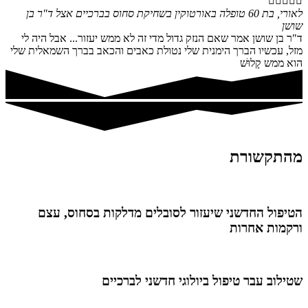





לאורי, בת 60 טופלה באורטוקין בשחיקת סחוס בברכיים אצל ד"ר בן
שושן
ד"ר בן שושן אמר שאם הנזק גדול מדי זה לא ממש יעזור... אבל היה לי
מזל, עכשיו הברך הימנית שלי נטולת כאבים והכאב בברך השמאלית שלי
הוא ממש קָלוּשׁ
מהתקשורת
הטיפול החדשני שיעזור לסובלים מדלקות בסחוס, עצם
ורקמות אחרות
שטילוב עבר טיפול ביולוגי חדשני לברכיים