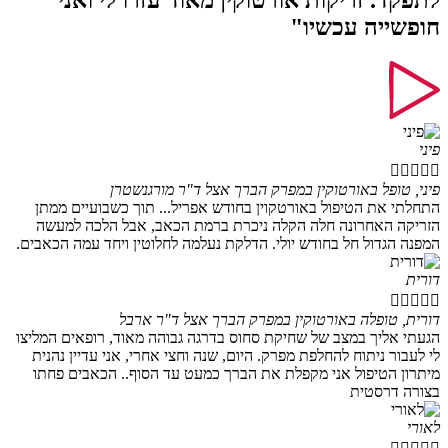
לתפקד. זריקות אורטוקין מאוד עזרו לי ואני
חופשייה עכשיו"
פיני





פיני, טופל באורטוקין במפרק הברך אצל ד"ר מורגנשטרן
התחלתי את הטיפול באורטקוין בחודש אפריל... תוך כשבועיים ממתן
הזריקה האחרונה חלה הקלה ניכרת ברמת הכאב, אבל הלכה למעשה
המפנה הגדול חל בחודש יולי. הדלקת נעלמה לחלוטין ויחד עמה הכאבים.
דורית





דורית, טופלה באורטוקין במפרק הברך אצל ד"ר ארבל
הגעתי אליך במצב של שחיקת סחוס בדרגה גבוהה מאוד, רופאים המליצו
לי לעבור ניתוח להחלפת מפרק. היום, שנה וחצי אחרי, אני עדיין נהנית
מיתרון הטיפול אני מקפלת את הברך כמעט עד הסוף.. הכאבים פחתו
בצורה דרסטית
לאורי