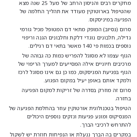
מחקרים רבים והניסון הרחב של מעל 25 שנה מצא
הטיפול בארוטוקין מעודד את תהליך החלמה של
פגיעה במיניסקוס.
רום (נסיוב) המופק מתאי דם המטופל מכיל גורמי
ילה, חלבונים נוגדי דלקת וחלבונים הגנה וריפוי
פים בכמות פי 140 מאשר בתאי דם רגילים.
גוף עצמו לא מסוגל להפריש כמות כה גבוהה של
רכיבים חיוניים אילה המסייעים למערך הריפוי של
וף בפגיעת המניסקוס, כמו כן גם אינו מסוגל לרכז
למקד אותם באופן יעיל במקום הפגוע.
רום זה מוזרק בסדרה של זריקות למקום הפגיעה
חזרה.
טיפול בטכנולוגית אורטוקין עוזר בהחלמת הפגיעה של
נסיקוס ומונע פגיעות ונזקים נוספים היכולים
התרחש לרכיבי הברך.
מקרים בה הברך ננעלת או הנפיחות חוזרת יש לשקול