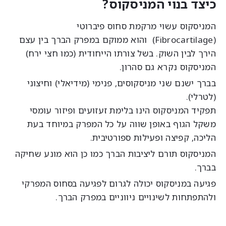
יצד בנוי המניסקוס?
מניסקוס עשוי מרקמת סחוס פיברוטי
(Fibrocartilage) והוא ממוקם במפרק הברך בין עצם
רך לבין השוק. בשל צורתו הייחודית (כמו חצי ירח)
מניסקוס נקרא גם סהרון.
רך ישנם שני מניסקוסים, פנימי (מידיאלי) וחיצוני
טרלי).
פקיד המניסקוס הינו בלימת זעזועים ופיזור עומסי
שקל הגוף באופן שווה על כל המפרק במיוחד בעת
ליכה, קפיצה ופעילות ספורטיבית.
מניסקוס תורם ליציבות הברך כמו כן הוא מונע שחיקה
ברך.
גיעה במניסקוס יכולה לגרום לפגיעה בסחוס המפרקי
להתפתחות לשינויים ניווניים במפרק הברך.