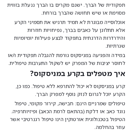
פקודית של הברך. ישנם מקרים בו הברך ננעלת בזווית
סוימת או שיש תחושה שהברך בורחת.
וכלוסייה מבוגרת לא תמיד תרגיש את תסמיני הקרע
לא תתלונן על כאבים בברך, נפיחויות חוזרות
הידרדרות הדרגתית בתפקוד לבצע פעילות יומיומיות
גרתיות.
מידה והפגיעה במניסקוס גורמת להגבלה תפקודית ו/או
חוסר יציבות של המפרק יש לשקול התערבות טיפולית.
יך מטפלים בקרע במניסקוס?
רע במניסקוס לא יכול להתרפא ללא טיפול. כמו כן,
קרע יוכל לגרום לנזק נוסף למפרק הברך.
יפולים שמרניים הינם: חבישה, קירור מקומי, טיפול
וגד כאב או דלקת (בהתאם לרמת הכאב) ופיזיותרפיה.
יפול בטכנולוגית אורטוקין הינו טיפול רגנרטיבי אשר
וזר בהחלמה.