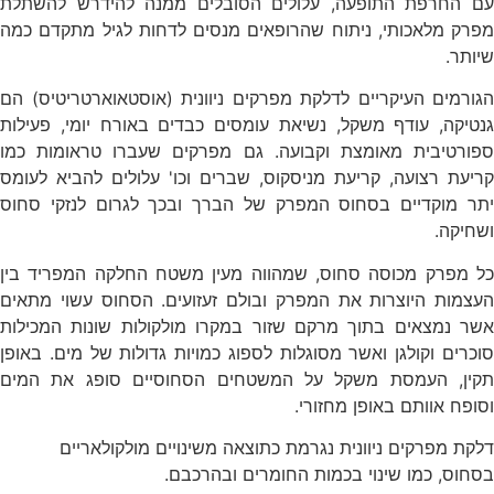
עם החרפת התופעה, עלולים הסובלים ממנה להידרש להשתלת
מפרק מלאכותי, ניתוח שהרופאים מנסים לדחות לגיל מתקדם כמה
שיותר.
הגורמים העיקריים לדלקת מפרקים ניוונית (אוסטאוארטריטיס) הם
גנטיקה, עודף משקל, נשיאת עומסים כבדים באורח יומי, פעילות
ספורטיבית מאומצת וקבועה. גם מפרקים שעברו טראומות כמו
קריעת רצועה, קריעת מניסקוס, שברים וכו' עלולים להביא לעומס
יתר מוקדיים בסחוס המפרק של הברך ובכך לגרום לנזקי סחוס
ושחיקה.
כל מפרק מכוסה סחוס, שמהווה מעין משטח החלקה המפריד בין
העצמות היוצרות את המפרק ובולם זעזועים. הסחוס עשוי מתאים
אשר נמצאים בתוך מרקם שזור במקרו מולקולות שונות המכילות
סוכרים וקולגן ואשר מסוגלות לספוג כמויות גדולות של מים. באופן
תקין, העמסת משקל על המשטחים הסחוסיים סופג את המים
וסופח אוותם באופן מחזורי.
דלקת מפרקים ניוונית נגרמת כתוצאה משינויים מולקולאריים
בסחוס, כמו שינוי בכמות החומרים ובהרכבם.