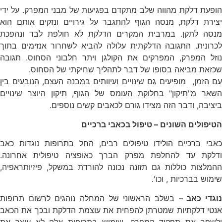
הופעת דלקת מהווה שלב מתקדם בפגיעות של מבני המפרק. על ידי
יצירת דלקת, מנסה הגוף להתגבר על גירויים ונזקים אותם הוא
מנסה לתקן. במרבית המקרים הדלקת לא חולפת לבד ונהפכת
לכרונית. התגובה הדלקתית עלולה להביא לשחרור אנזימים בתוך
נוזל המפרק, המפרקים את הקולגן ויתר חלבוני הסחוס. תגובה
שכזאת מביאה בסופו של דבר לתהליך שחיקתי של הסחוס.
עם הזמן, מופיעים גם שינויים ועיוותים במבנה העצם, הנובעים בין
השאר מ"תיקון" בחלוקת העומס של הגוף, תיקון היוצר שינויים
ביציבה, ודבר הזה מצידו גורם לכאבים קשים נוספים.
הטיפולים השונים – טיפול בכאבי ברכיים
כאבי ברכיים הולידו טיפולים רבים, החל בתרופות נוגדות כאב
ודלקת עד להחלפת מפרק הברך כאופציה טיפולית אחרונה.
ההמלצות כוללות גם תזונה נכונה להורדת במשקל, פיזיותראפיה,
שימוש בברכיות , וכו'.
וגדי כאב
– בשלב הראשוני של המחלה נוהגים לרשום תרופות
אנטי דלקתיות שמטרתן להפחית את עוצמת הדלקת ובכך את הכאב
לשפר את תפקוד המפרק. שימוש בתרופות אלה
לא
עוצר את