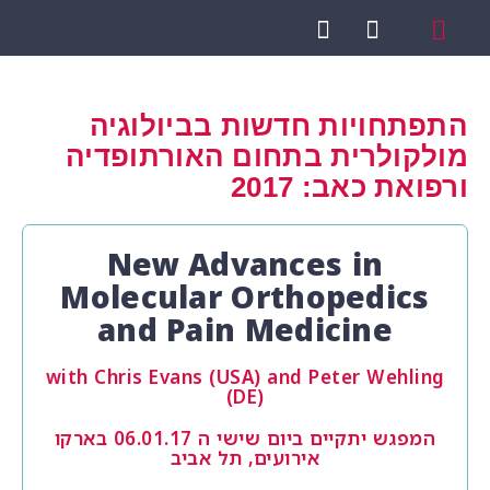
תחומי טיפול
פציעות ספורט
מטופלים מספרים
אודות אורטוקין
הרופאים המטפלים
תפתחויות חדשות בביולוגיה
ולקולרית בתחום האורתופדיה
רפואת כאב: 2017
New Advances in
Molecular Orthopedics
and Pain Medicine
with Chris Evans (USA) and Peter Wehling
(DE)
המפגש יתקיים ביום שישי ה 06.01.17 בארקו
אירועים, תל אביב