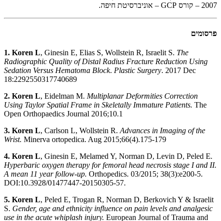
2007 – קורס GCP – אוניברסיטת חיפה.
פרסומים
1. Koren L
, Ginesin E, Elias S, Wollstein R, Israelit S.
The
Radiographic Quality of Distal Radius Fracture Reduction Using
Sedation Versus Hematoma Block
.
Plastic Surgery
. 2017 Dec
18:2292550317740689
2. Koren L
, Eidelman M.
Multiplanar Deformities Correction
Using Taylor Spatial Frame in Skeletally Immature Patients.
The
Open Orthopaedics Journal 2016;10.1
3. Koren L
, Carlson L, Wollstein R.
Advances in Imaging of the
Wrist.
Minerva ortopedica. Aug 2015;66(4).175-179
4. Koren L
, Ginesin E, Melamed Y, Norman D, Levin D, Peled E
.
Hyperbaric oxygen therapy for femoral head necrosis stage I and II.
A mean 11 year follow-up.
Orthopedics. 03/2015; 38(3):e200-5.
DOI:10.3928/01477447-20150305-57.
5. Koren L
, Peled E, Trogan R, Norman D, Berkovich Y & Israelit
S.
Gender, age and ethnicity influence on pain levels and analgesic
use in the acute whiplash injury.
European Journal of Trauma and