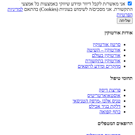
אני מאשר/ת לקבל דיוור ומידע שיווקי באמצעות כל אמצעי
התקשורת. אני מסכים/ה לשימוש בעוגיות (Cookies) בהתאם
למדיניות
הפרטיות
שליחה
אודות אורטוקין
סרטון אורטוקין
אורטוקין – השיטה
אורטוקין בעולם
אורטוקין בתקשורת
מחקרים ומידע לרופאים
תחומי טיפול
פריצת דיסק
אוסטאוארטריטיס
טניס אלבו -מרפק הטניסאי
דלקת בגיד אכילס
כתף קפואה
הרופאים המטפלים