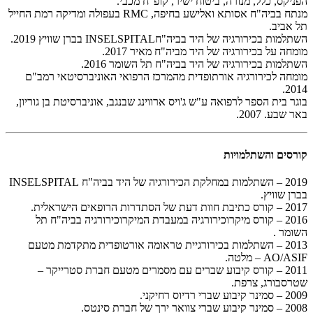
הפניקס, כלל, מנורה, ביטוח ישיר, קופ"ח מכבי.
מנתח בביה"ח אסותא ואלישע בחיפה, RMC בעפולה ומדיקה רמת החייל
תל אביב.
השתלמות בכירורגיה של היד בביה"חINSELSPITAL בברן שוויץ 2019.
מומחה על בכירורגיה של היד מביה"ח מאיר 2017.
השתלמות בכירורגיה של היד בביה"ח תל השומר 2016.
מומחה לכירורגיה אורתופדית מהמרכז הרפואי האוניברסיטאי רמב"ם
2014.
בוגר בית הספר לרפואה ע"ש ג'ויס ארווינג שבנגב, אוניברסיטת בן גוריון,
באר שבע. 2007.
קורסים והשתלמויות
2019 – השתלמות במחלקת הכירורגיה של היד בביה"ח INSELSPITAL
בברן שוויץ.
2017 – קורס כתיבת חוות דעת של הסתדרות הרופאים הישראלית.
2016 – קורס מיקרוכירורגיה במעבדת המיקרוכירורגיה בביה"ח תל
השומר .
2013 – השתלמות בכירורגיית טראומה אורטופדית מתקדמת מטעם
AO/ASIF – מלטה.
2011 – קורס קיבוע שברים עם מסמרים מטעם חברת סטרייקר –
שטרסבורג, צרפת.
2009 – סמינר קיבוע שברי רדיוס רחיקני.
2008 – סמינר קיבוע שברי צוואר ירך של חברת סינטס.