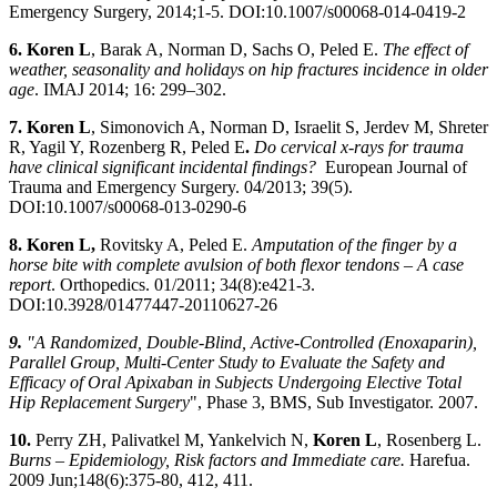
Emergency Surgery, 2014;1-5. DOI:10.1007/s00068-014-0419-2
6. Koren L
, Barak A, Norman D, Sachs O, Peled E.
The effect of
weather, seasonality and holidays on hip fractures incidence in older
age
. IMAJ 2014; 16: 299–302.
7. Koren L
, Simonovich A, Norman D, Israelit S, Jerdev M, Shreter
R, Yagil Y, Rozenberg R, Peled E
.
Do cervical x-rays for trauma
have clinical significant incidental findings?
European Journal of
Trauma and Emergency Surgery. 04/2013; 39(5).
DOI:10.1007/s00068-013-0290-6
8. Koren L,
Rovitsky A, Peled E.
Amputation of the finger by a
horse bite with complete avulsion of both flexor tendons – A case
report
. Orthopedics. 01/2011; 34(8):e421-3.
DOI:10.3928/01477447-20110627-26
9.
"A Randomized, Double-Blind, Active-Controlled (Enoxaparin),
Parallel Group, Multi-Center Study to Evaluate the Safety and
Efficacy of Oral Apixaban in Subjects Undergoing Elective Total
Hip Replacement Surgery
", Phase 3, BMS, Sub Investigator. 2007.
10.
Perry ZH, Palivatkel M, Yankelvich N,
Koren L
, Rosenberg L.
Burns – Epidemiology, Risk factors and Immediate care.
Harefua.
2009 Jun;148(6):375-80, 412, 411.