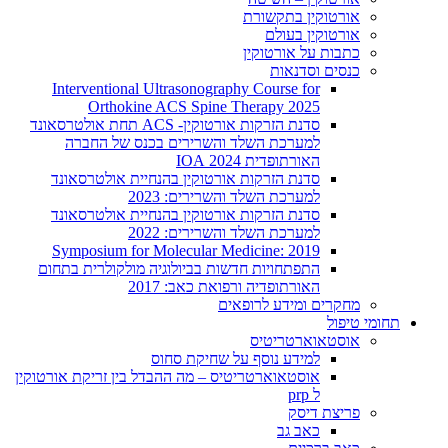
אורטוקין בתקשורת
אורטוקין בעולם
כתבות על אורטוקין
כנסים וסדנאות
Interventional Ultrasonography Course for
Orthokine ACS Spine Therapy 2025
סדנת הזרקות אורטוקין- ACS תחת אולטרסאונד
למערכת השלד והשרירים בכנס של החברה
האורתופדית 2024 IOA
סדנת הזרקות אורטוקין בהנחיית אולטרסאונד
למערכת השלד והשרירים: 2023
סדנת הזרקות אורטוקין בהנחיית אולטרסאונד
למערכת השלד והשרירים: 2022
2019 :Symposium for Molecular Medicine
התפתחויות חדשות בביולוגיה מולקולרית בתחום
האורתופדיה ורפואת כאב: 2017
מחקרים ומידע לרופאים
תחומי טיפול
אוסטאוארטריטיס
למידע נוסף על שחיקת סחוס
אוסטאוארטריטיס – מה ההבדל בין זריקת אורטוקין
ל prp
פריצת דיסק
כאב גב