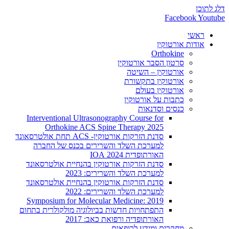
דלג לתוכן
Facebook
Youtube
ראשי
אודות אורטוקין
Orthokine
סרטון הסבר אורטוקין
אורטוקין – השיטה
אורטוקין בתקשורת
אורטוקין בעולם
כתבות על אורטוקין
כנסים וסדנאות
Interventional Ultrasonography Course for
Orthokine ACS Spine Therapy 2025
סדנת הזרקות אורטוקין- ACS תחת אולטרסאונד
למערכת השלד והשרירים בכנס של החברה
האורתופדית 2024 IOA
סדנת הזרקות אורטוקין בהנחיית אולטרסאונד
למערכת השלד והשרירים: 2023
סדנת הזרקות אורטוקין בהנחיית אולטרסאונד
למערכת השלד והשרירים: 2022
2019 :Symposium for Molecular Medicine
התפתחויות חדשות בביולוגיה מולקולרית בתחום
האורתופדיה ורפואת כאב: 2017
מחקרים ומידע לרופאים