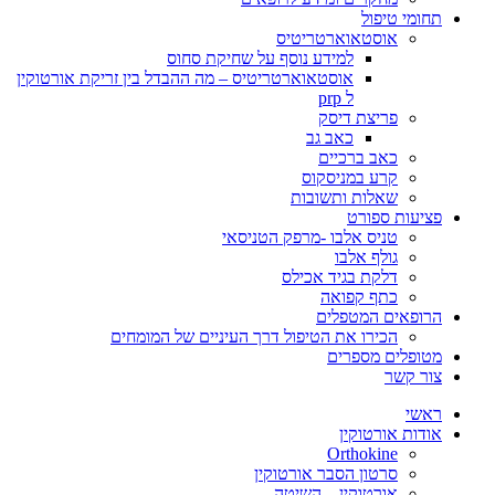
תחומי טיפול
אוסטאוארטריטיס
למידע נוסף על שחיקת סחוס
אוסטאוארטריטיס – מה ההבדל בין זריקת אורטוקין
ל prp
פריצת דיסק
כאב גב
כאב ברכיים
קרע במניסקוס
שאלות ותשובות
פציעות ספורט
טניס אלבו -מרפק הטניסאי
גולף אלבו
דלקת בגיד אכילס
כתף קפואה
הרופאים המטפלים
הכירו את הטיפול דרך העיניים של המומחים
מטופלים מספרים
צור קשר
ראשי
אודות אורטוקין
Orthokine
סרטון הסבר אורטוקין
אורטוקין – השיטה